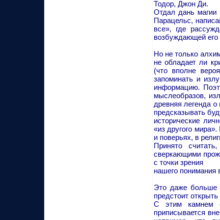
Тодор, Джон Ди.
Отдал дань магии
Парацельс, написа
все», где рассуж
возбуждающей его 
Но не только алхи
не обладает ли кр
(что вполне веро
запоминать и излу
информацию. Поэт
мыслеобразов, изл
древняя легенда о
предсказывать буд
исторические лич
«из другого мира»
и поверьях, в рели
Принято считать
сверкающими прожи
с точки зрения
нашего понимания 
Это даже больше 
предстоит открыть
С этим камнем 
приписывается вне