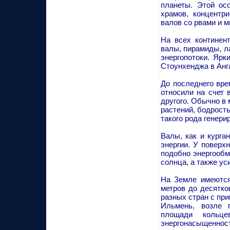
планеты. Этой ос
храмов, концентр
валов со рвами и 
На всех континен
валы, пирамиды, 
энергопотоки. Ярк
Стоунхенджа в Анг
До последнего вр
относили на счет 
другого. Обычно в
растений, бодрость
такого рода генер
Валы, как и курга
энергии. У поверх
подобно энергообме
солнца, а также ус
На Земле имеются
метров до десятко
разных стран с пр
Ильмень, возле 
площади кольц
энергонасыщенност