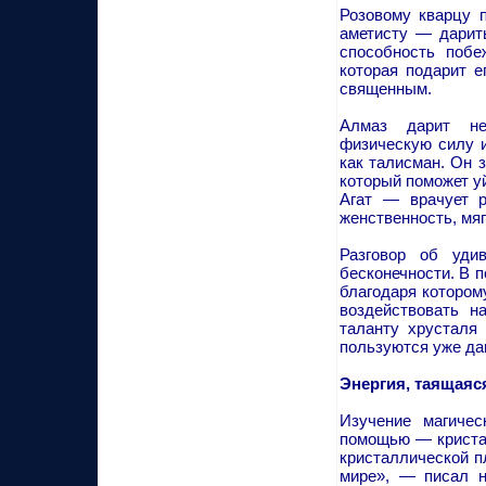
Розовому кварцу 
аметисту — дарит
способность побе
которая подарит е
священным.
Алмаз дарит не
физическую силу 
как талисман. Он 
который поможет у
Агат — врачует р
женственность, мяг
Разговор об уди
бесконечности. В 
благодаря котором
воздействовать н
таланту хрусталя
пользуются уже да
Энергия, таящаяс
Изучение магичес
помощью — криста
кристаллической п
мире», — писал н