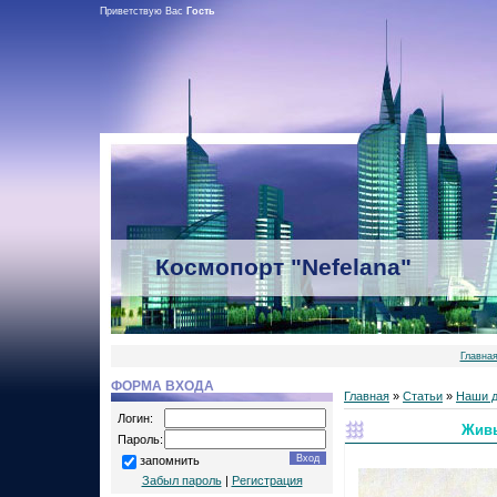
Приветствую Вас
Гость
Космопорт "Nefelana"
Главна
ФОРМА ВХОДА
Главная
»
Статьи
»
Наши д
Логин:
Живы
Пароль:
запомнить
Забыл пароль
|
Регистрация