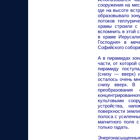
сооружения на мес
где на высоте вст
образовывало зону
потоков теллурич
храмы строили с 
вспомнить в этой 
в храме Иерусали
Господня» в меч
Софийского собора 
А в пирамидах зон
части, от которой
пирамиду поступа
(снизу — вверх) 
осталось очень мн
снизу вверх. В 
преобразования
концентрированно
культовыми соор
устройства, на
поверхности земли
полоса с усиленны
магнитного поля с
только гадать.
Энергонасыщенным