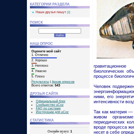
КАТЕГОРИИ РАЗДЕЛА
Наши друзья пишут
[2]
ПОИСК
НАШ ОПРОС
Оцените мой сайт
1.
Отлично
2.
Хорошо
гравитационное
3.
Неплохо
биологических об
4.
Ужасно
процессе биологич
5.
Плохо
Результаты
|
Архив опросов
Всего ответов:
543
Человек подверже
энергоинформацион
ДРУЗЬЯ САЙТА
ними, его энергет
интенсивности возд
Официальный блог
Сообщество uCoz
FAQ по системе
Так как материя — 
Инструкции для uCoz
живом организм
СТАТИСТИКА
периодических ко
вроде процесса жи
Онлайн всего:
1
несет в себе опред