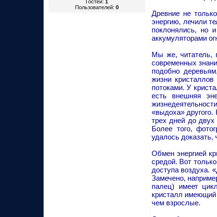
Гостей:
1
Пользователей:
0
Древние не тольк
энергию, лечили т
поклонялись, но 
аккумуляторами ог
Мы же, читатель,
современных знаний
подобно деревьям
жизни кристаллов 
потоками. У криста
есть внешняя эне
жизнедеятельност
«выдоха» другого. 
трех дней до двух
Более того, фото
удалось доказать, 
Обмен энергией кр
средой. Вот только
доступа воздуха. 
Замечено, наприме
палец) имеет цик
кристалл имеющий 
чем взрослые.