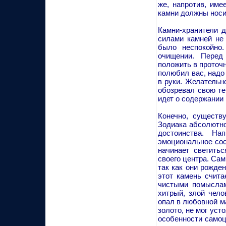
же, напротив, име
камни должны нос
Камни-хранители д
силами камней не
было неспокойно.
очищении. Перед
положить в проточн
полюбил вас, надо 
в руки. Желательн
обозревал свою те
идет о содержании 
Конечно, существ
Зодиака абсолютно
достоинства. На
эмоциональное сост
начинает светить
своего центра. Са
так как они рожде
этот камень счита
чистыми помыслам
хитрый, злой чело
опал в любовной ма
золото, не мог уст
особенности самоцв