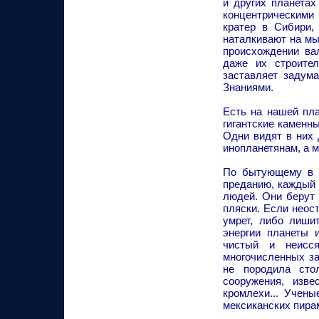
и других планета
концентрическими
кратер в Сибири,
наталкивают на мы
происхождении ва
даже их строител
заставляет задум
Знаниями.
Есть на нашей пла
гигантские каменн
Одни видят в них 
инопланетянам, а м
По бытующему в Б
преданию, каждый 
людей. Они берут 
пляски. Если неос
умрет, либо лишит
энергии планеты 
чистый и неисся
многочисленных за
не породила сто
сооружения, изве
кромлехи... Учены
мексиканских пира