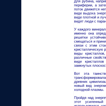
Для рубина, напри
периферии, а зате
поток движется не
виде выдоха энерг
виде плотной и лу
видят люди с пара
У каждого минерал
именно она опред
решетки устойчив
смещаться и прини
связи с этим сто
кристаллическую р
виды кристаллов,
различные свойст
виде кристаллов
замкнутых плоскост
Вот эта таинств
трансформировалас
древних цивилиза
новый вид энерги
холодной плазмы.
Пройдя над энерге
этот усиленный 
использовался ча