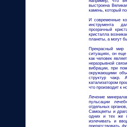
например, что вн
выстроена Велика
камень, который п
И современные ко
инструмента да
прозрачный крист
кристалла возника
планеты, а могут б
Прекрасный мир 
ситуациях, он еще
как человек являет
неразрывной связи
вибрации, при по
окружающими объе
структур чакр. 
катализатором про
что производит к н
Лечение минерала
пульсации лечеб
отдельных органов,
Самоцветы и драго
одних и тех же п
излечивать и вво
препятствовать ф