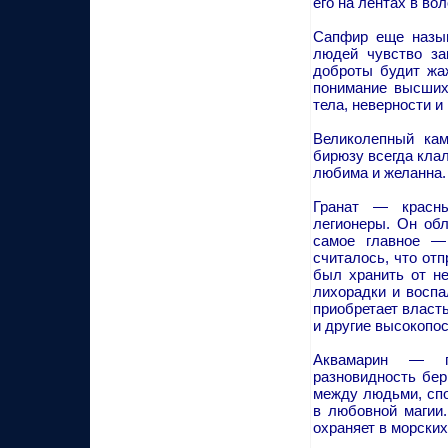
его на лентах в в
Сапфир еще назыв
людей чувство за
доброты будит жаж
понимание высших
тела, неверности и
Великолепный кам
бирюзу всегда кла
любима и желанна.
Гранат — красн
легионеры. Он об
самое главное —
считалось, что от
был хранить от не
лихорадки и воспа
приобретает власт
и другие высокопо
Аквамарин — пр
разновидность бер
между людьми, спо
в любовной магии
охраняет в морских