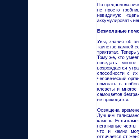
По предположениям
не просто гробни
невидимую «цепь
аккумулировать не
Безмолвные пом
Увы, знания об эн
таинстве камней с
трактатах. Теперь
Тому же, кто умее
поведать много
возрождается утра
способности с их
человеческий орга
помогать в любов
клеветы и многое 
самоцветов безгран
не приходится.
Освящена времене
Лучшим талисмано
камень. Если каме
негативные черты 
что и камни мог
отличается от жен